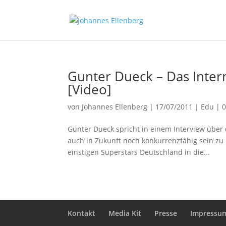
Gunter Dueck – Das Inter
[Video]
von
Johannes Ellenberg
|
17/07/2011
|
Edu
|
Günter Dueck spricht in einem Interview über
auch in Zukunft noch konkurrenzfähig sein z
einstigen Superstars Deutschland in die...
Kontakt
Media Kit
Presse
Impressu