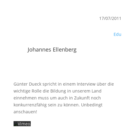
17/07/2011
Edu
Johannes Ellenberg
Mit
dem
Laden
Günter Dueck spricht in einem Interview über die
des
wichtige Rolle die Bildung in unserem Land
Videos
einnehmen muss um auch in Zukunft noch
akzeptieren
Sie
konkurrenzfähig sein zu können. Unbedingt
die
anschauen!
Datenschutzerklärung
von
Vimeo.
Mehr
erfahren