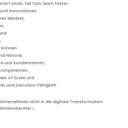
tart small, fail fast, learn faster,
und Innovationen,
hes Mindset,
n,
 und
.
n können:
d Historie,
arke und Kundenstamm,
nkompetenzen.
mies of Scale und
lin und Execution-Fähigkeit.
 Unternehmen nicht in die digitale Transformation
rnehmensberater.«