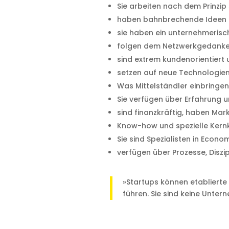
Sie arbeiten nach dem Prinzip s
haben bahnbrechende Ideen 
sie haben ein unternehmerisc
folgen dem Netzwerkgedanke
sind extrem kundenorientiert
setzen auf neue Technologien
Was Mittelständler einbringe
Sie verfügen über Erfahrung un
sind finanzkräftig, haben M
Know-how und spezielle Ker
Sie sind Spezialisten in Econo
verfügen über Prozesse, Diszip
»Startups können etablierte
führen. Sie sind keine Unte
Mit
dem
Laden
des