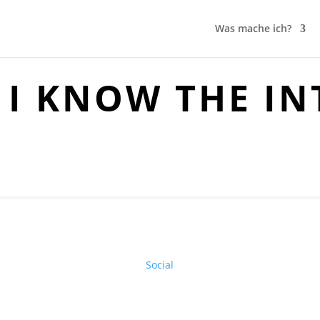
Was mache ich?
 I KNOW THE I
Social