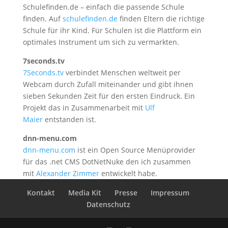
Schulefinden.de – einfach die passende Schule
finden. Auf
schulefinden.de
finden Eltern die richtige
Schule für ihr Kind. Für Schulen ist die Plattform ein
optimales Instrument um sich zu vermarkten.
7seconds.tv
7Seconds.tv
verbindet Menschen weltweit per
Webcam durch Zufall miteinander und gibt ihnen
sieben Sekunden Zeit für den ersten Eindruck. Ein
Projekt das in Zusammenarbeit mit
Ulf
Maier
entstanden ist.
dnn-menu.com
dnn-menu.com
ist ein Open Source Menüprovider
für das .net CMS DotNetNuke den ich zusammen
mit
Alexander Zimmer
entwickelt habe.
Kontakt
Media Kit
Presse
Impressum
Datenschutz