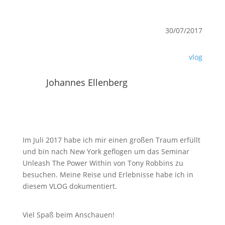
30/07/2017
vlog
Johannes Ellenberg
Im Juli 2017 habe ich mir einen großen Traum erfüllt
und bin nach New York geflogen um das Seminar
Mit
dem
Unleash The Power Within von Tony Robbins zu
Laden
besuchen. Meine Reise und Erlebnisse habe ich in
des
diesem VLOG dokumentiert.
Videos
akzeptieren
Sie die
Datenschutzerklärung
Viel Spaß beim Anschauen!
von