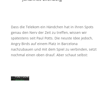
Dass die Telekom ein Händchen hat in ihren Spots
genau den Nerv der Zeit zu treffen, wissen wir
spätestens seit Paul Potts. Die neuste Idee jedoch,
Mit
dem
Angry Birds auf einem Platz in Barcelona
Laden
nachzubauen und mit dem Spiel zu verbinden, setzt
des
nochmal einen oben drauf. Aber schaut selbst:
Videos
akzeptieren
Sie die
Datenschutzerklärung
von
YouTube.
Mehr
erfahren
Video
laden