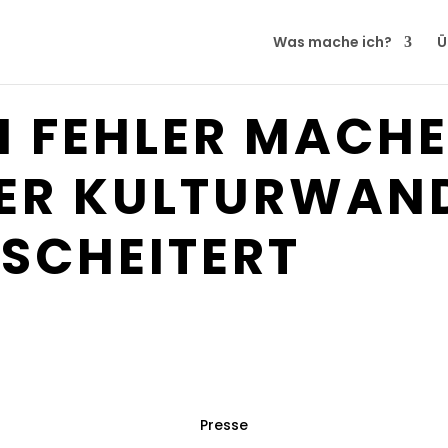
Was mache ich?
Ü
H FEHLER MACHE
ER KULTURWAN
 SCHEITERT
Presse