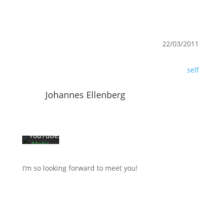
22/03/2011
Mit
dem
self
Laden
des
Videos
Johannes Ellenberg
akzeptieren
Sie die
Datenschutzerklärung
von
YouTube.
Mehr
erfahren
I’m so looking forward to meet you!
Video
laden
YouTube
immer